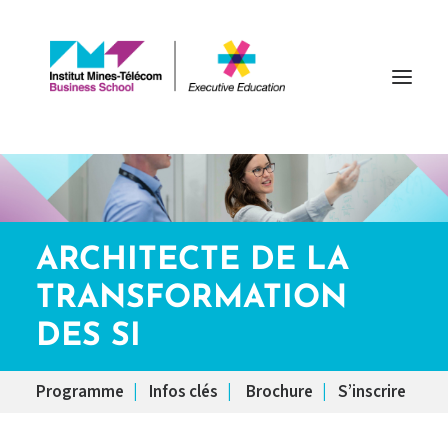
Accueil
Formez-vous
ARCHITECTE DE LA
Formation entreprise
TRANSFORMATION
Financement
DES SI
Contact
Programme
|
Infos clés
|
Brochure
|
S’inscrire