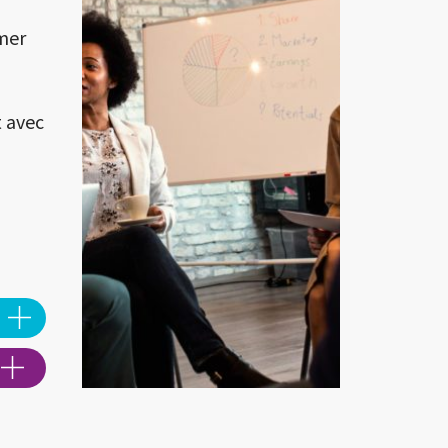
mer
t avec